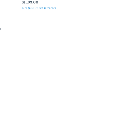
$1,199.00
12
x
$99.92
sin intereses
O