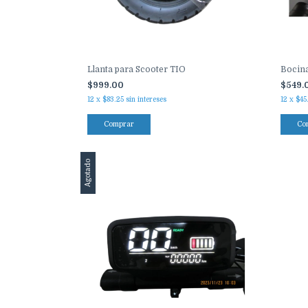
Llanta para Scooter TIO
Bocina
$999.00
$549.
12
x
$83.25
sin intereses
12
x
$45
Comprar
Co
Agotado