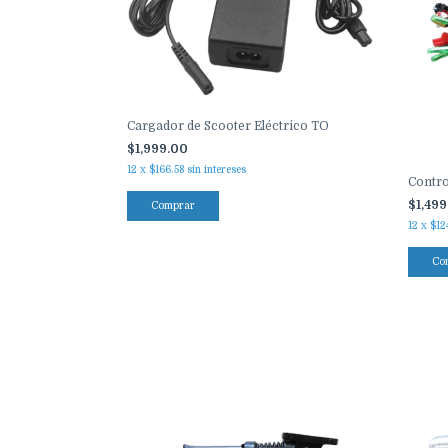
Cargador de Scooter Eléctrico TO
$1,999.00
12
x
$166.58
sin intereses
Contro
$1,49
12
x
$12
Co