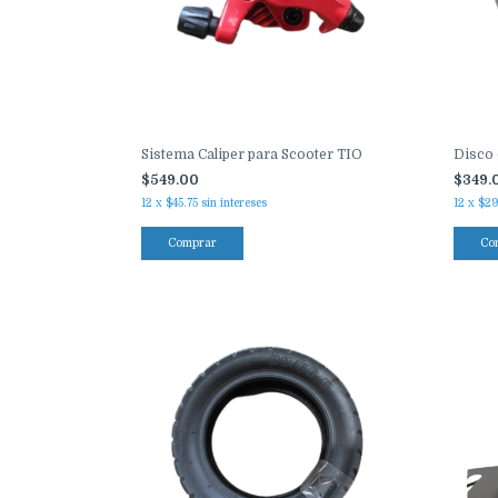
Sistema Caliper para Scooter TIO
Disco 
$549.00
$349.
12
x
$45.75
sin intereses
12
x
$29
Comprar
Co