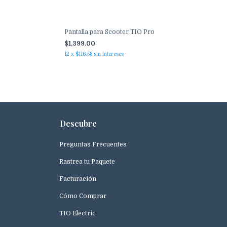
Pantalla para Scooter TIO Pro
$1,399.00
12
x
$116.58
sin intereses
Descubre
Preguntas Frecuentes
Rastrea tu Paquete
Facturación
Cómo Comprar
TIO Electric