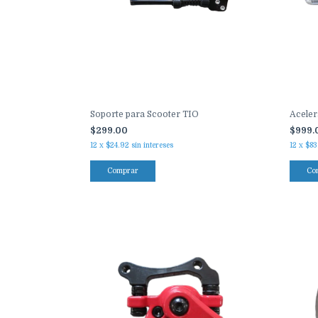
Soporte para Scooter TIO
Aceler
$299.00
$999.
12
x
$24.92
sin intereses
12
x
$83
Comprar
Co