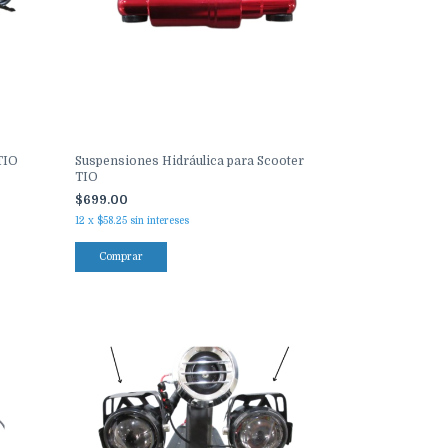
TIO
Suspensiones Hidráulica para Scooter
TIO
$699.00
12
x
$58.25
sin intereses
Comprar